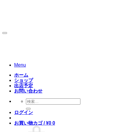
Skip
to
content
Menu
ホーム
ショップ
出店予定
お問い合わせ
検
索
ログイン
対
象:
お買い物カゴ /
¥
0
0