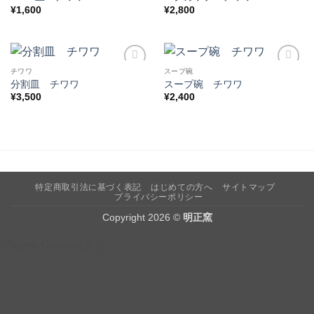
¥
1,600
¥
2,800
りに
りに
追加
追加
チワワ
スープ碗
お気
お気
分割皿 チワワ
スープ碗 チワワ
に入
に入
¥
3,500
¥
2,400
りに
りに
追加
追加
特定商取引法に基づく表記
はじめての方へ
サイトマップ
プライバシーポリシー
Copyright 2026 ©
明正窯
//Buyee Connectタグ