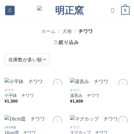
Skip
0
to
content
ホーム
/
犬種
/
チワワ
絞り込み
チワワ
チワワ
お気
お気
小平鉢 チワワ
湯呑み チワワ
に入
に入
¥
1,300
¥
1,600
りに
りに
追加
追加
16CM皿
チワワ
お気
お気
16cm皿 チワワ
マグカップ チワワ
に入
に入