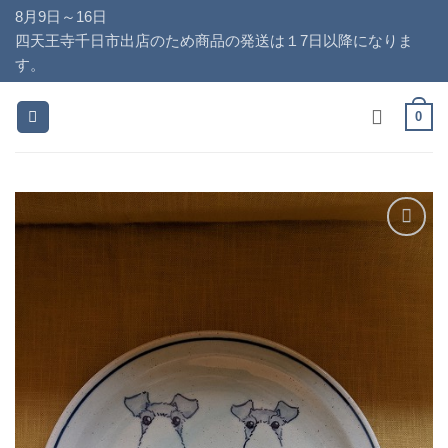
Skip
8月9日～16日
to
四天王寺千日市出店のため商品の発送は１7日以降になりま
content
す。
0
お気
に入
りに
追加