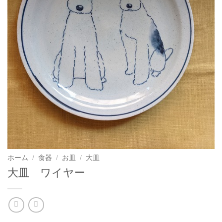
ホーム
/
食器
/
お皿
/
大皿
大皿 ワイヤー