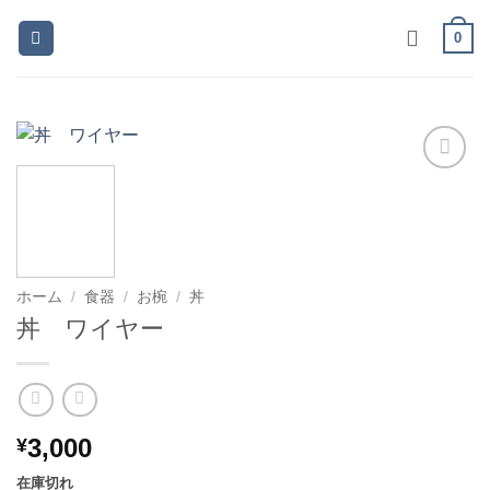
Skip
0
to
content
お気
に入
りに
追加
ホーム
/
食器
/
お椀
/
丼
丼 ワイヤー
3,000
¥
在庫切れ