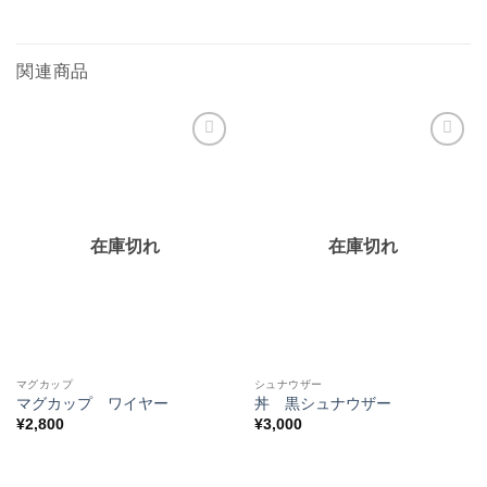
関連商品
お気
お気
に入
に入
りに
りに
追加
追加
在庫切れ
在庫切れ
マグカップ
シュナウザー
マグカップ ワイヤー
丼 黒シュナウザー
¥
2,800
¥
3,000