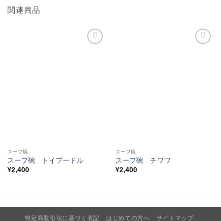
関連商品
お気
お気
に入
に入
りに
りに
追加
追加
スープ碗
スープ碗
スープ碗 トイプードル
スープ碗 チワワ
¥
2,400
¥
2,400
特定商取引法に基づく表記
はじめての方へ
サイトマップ