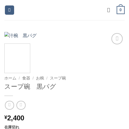
Skip
0
to
content
お気
に入
りに
追加
ホーム
/
食器
/
お椀
/
スープ碗
スープ碗 黒パグ
2,400
¥
在庫切れ