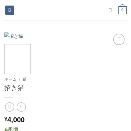
Skip
0
to
content
お気
に入
りに
追加
ホーム
/
猫
招き猫
4,000
¥
在庫1個