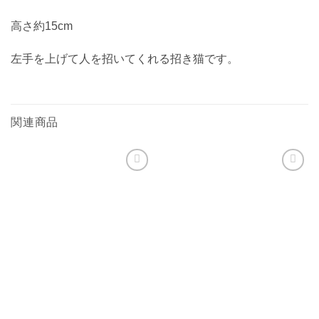
高さ約15cm
左手を上げて人を招いてくれる招き猫です。
関連商品
お気
お気
に入
に入
りに
りに
追加
追加