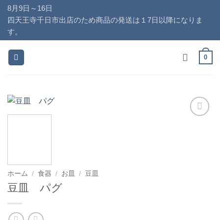
Skip
8月9日～16日
to
四天王寺千日市出店のため商品の発送は１7日以降になりま
content
す。
0
お気
に入
りに
追加
ホーム
/
食器
/
お皿
/
豆皿
豆皿 パグ