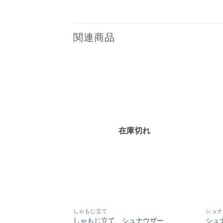
関連商品
お気
に入
りに
追加
在庫切れ
しゃもじ立て
シュナ
しゃもじ立て シュナウザー
シュ