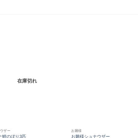
お気
に入
りに
追加
在庫切れ
ウザー
お雛様
ナ鯉のぼり3匹
お雛様シュナウザー