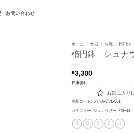
定
お問い合わせ
ホーム
/
食器
/
お椀
/
楕円鉢
楕円鉢 シュナ
お気
に入
りに
3,300
¥
追加
在庫切れ
お気に入り
商品コード:
SYNA-OVL-001
カテゴリー:
シュナウザー
,
楕円鉢
,