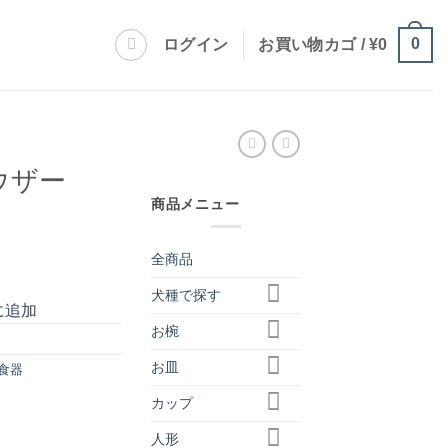
0
ログイン
お買い物カゴ /
¥
0
ウザー
商品メニュー
全商品
犬種で探す
に追加
お椀
お皿
食器
カップ
人形