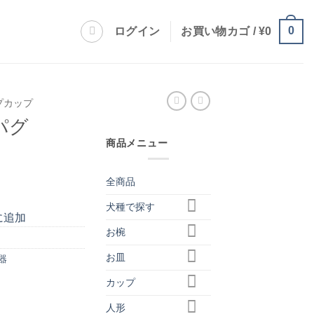
0
ログイン
お買い物カゴ /
¥
0
プカップ
パグ
商品メニュー
全商品
犬種で探す
に追加
お椀
お皿
器
カップ
人形