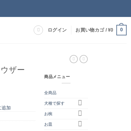
0
ログイン
お買い物カゴ /
¥
0
ナウザー
商品メニュー
全商品
犬種で探す
に追加
お椀
お皿