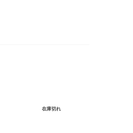
お気
お気
に入
に入
りに
りに
追加
追加
在庫切れ
在庫