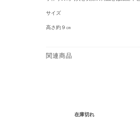
サイズ
高さ約９㎝
関連商品
お気
に入
りに
追加
在庫切れ