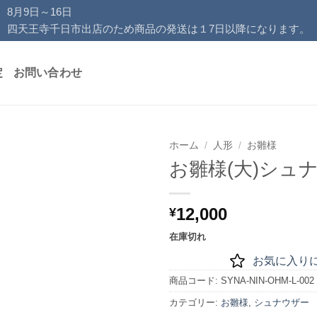
8月9日～16日
四天王寺千日市出店のため商品の発送は１7日以降になります。
定
お問い合わせ
ホーム
/
人形
/
お雛様
お雛様(大)シュ
お気
に入
りに
12,000
¥
追加
在庫切れ
お気に入り
商品コード:
SYNA-NIN-OHM-L-002
カテゴリー:
お雛様
,
シュナウザー