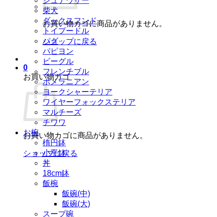
シュナウザー
柴犬
ダックスフンド
お買い物カゴに商品がありません。
トイプードル
パグ
ショップに戻る
パピヨン
ビーグル
0
フレンチブル
お買い物カゴ
ポメラニアン
ヨークシャーテリア
ワイヤーフォックステリア
マルチーズ
チワワ
お椀
お買い物カゴに商品がありません。
楕円鉢
小平鉢
ショップに戻る
丼
18cm鉢
飯椀
飯碗(中)
飯碗(大)
スープ碗