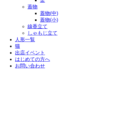
盃
蓋物
蓋物(中)
蓋物(小)
線香立て
しゃもじ立て
人形一覧
猫
出店イベント
はじめての方へ
お問い合わせ