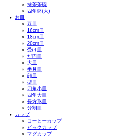
抹茶茶碗
四角鉢(大)
お皿
豆皿
16cm皿
18cm皿
20cm皿
受け皿
だ円皿
大皿
半月皿
顔皿
型皿
四角小皿
四角大皿
長方形皿
分割皿
カップ
コーヒーカップ
ビックカップ
マグカップ