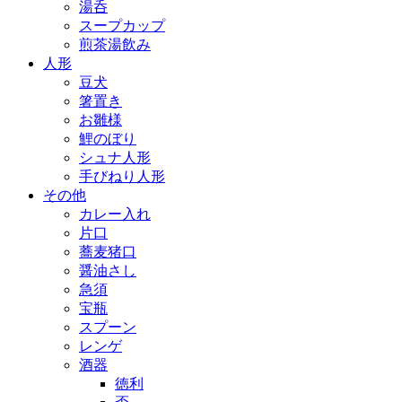
湯呑
スープカップ
煎茶湯飲み
人形
豆犬
箸置き
お雛様
鯉のぼり
シュナ人形
手びねり人形
その他
カレー入れ
片口
蕎麦猪口
醤油さし
急須
宝瓶
スプーン
レンゲ
酒器
徳利