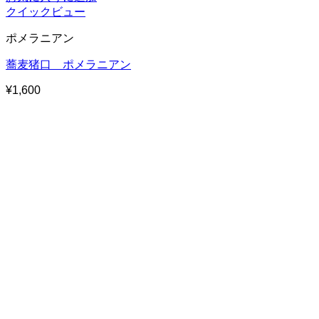
クイックビュー
ポメラニアン
蕎麦猪口 ポメラニアン
¥
1,600