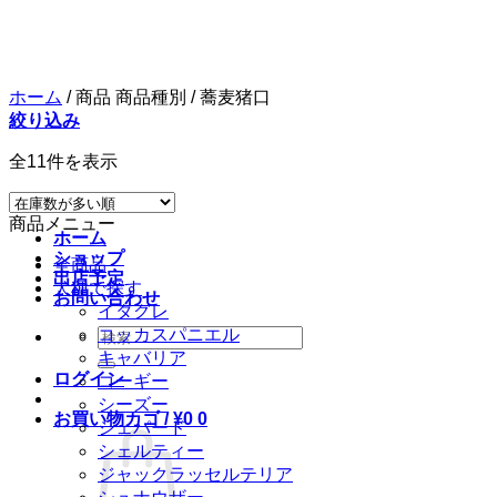
Skip
to
content
ホーム
/
商品 商品種別
/
蕎麦猪口
絞り込み
全11件を表示
Menu
商品メニュー
ホーム
ショップ
全商品
出店予定
犬種で探す
お問い合わせ
イタグレ
コッカスパニエル
検
キャバリア
索
ログイン
コーギー
対
シーズー
象:
お買い物カゴ /
¥
0
0
シェパード
シェルティー
ジャックラッセルテリア