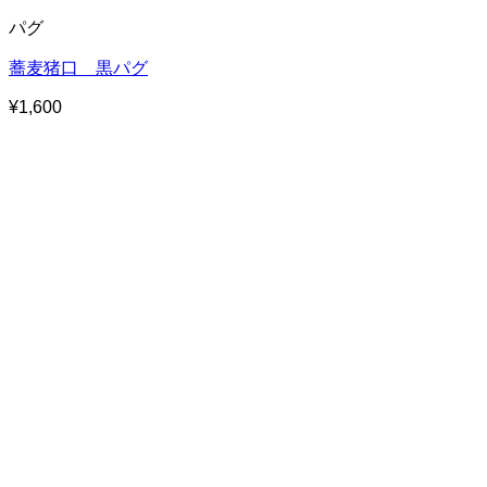
パグ
蕎麦猪口 黒パグ
¥
1,600