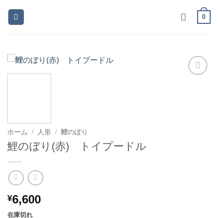
Skip
0
to
content
お気
に入
りに
追加
ホーム
/
人形
/
鯉のぼり
鯉のぼり(赤) トイプードル
6,600
¥
在庫切れ