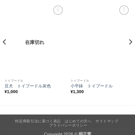
お気
お気
に入
に入
りに
りに
追加
追加
在庫切れ
トイプードル
トイプードル
豆犬 トイプードル灰色
小平鉢 トイプードル
¥
1,000
¥
1,300
特定商取引法に基づく表記
はじめての方へ
サイトマップ
プライバシーポリシー
Copyright 2026 ©
明正窯