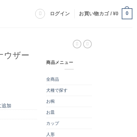
0
ログイン
お買い物カゴ /
¥
0
ナウザー
商品メニュー
全商品
犬種で探す
お椀
に追加
お皿
カップ
り
人形