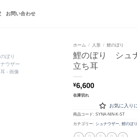
定
お問い合わせ
ホーム
/
人形
/
鯉のぼり
鯉のぼり シュ
お気
立ち耳
に入
りに
追加
6,600
¥
在庫切れ
お気に入り
商品コード:
SYNA-NIN-K-ST
カテゴリー:
シュナウザー
,
鯉のぼ