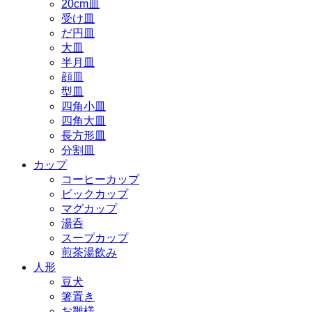
20cm皿
受け皿
だ円皿
大皿
半月皿
顔皿
型皿
四角小皿
四角大皿
長方形皿
分割皿
カップ
コーヒーカップ
ビックカップ
マグカップ
湯呑
スープカップ
煎茶湯飲み
人形
豆犬
箸置き
お雛様