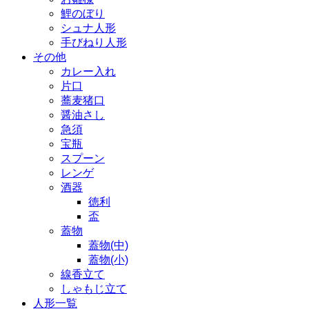
鯉のぼり
シュナ人形
手びねり人形
その他
カレー入れ
片口
蕎麦猪口
醤油さし
急須
宝瓶
スプーン
レンゲ
酒器
徳利
盃
蓋物
蓋物(中)
蓋物(小)
線香立て
しゃもじ立て
人形一覧