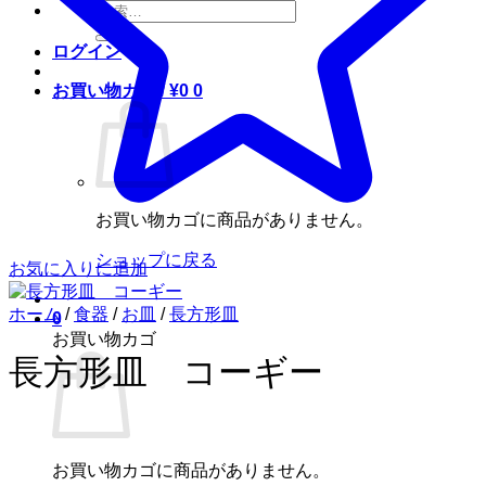
検
索
ログイン
対
象:
お買い物カゴ /
¥
0
0
お買い物カゴに商品がありません。
ショップに戻る
お気に入りに追加
ホーム
/
食器
/
お皿
/
長方形皿
0
お買い物カゴ
長方形皿 コーギー
お買い物カゴに商品がありません。