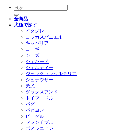
検
索
全商品
対
犬種で探す
象:
イタグレ
コッカスパニエル
キャバリア
コーギー
シーズー
シェパード
シェルティー
ジャックラッセルテリア
シュナウザー
柴犬
ダックスフンド
トイプードル
パグ
パピヨン
ビーグル
フレンチブル
ポメラニアン