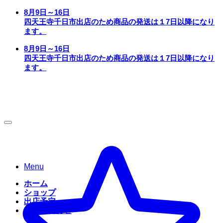
Skip
8月9日～16日
to
四天王寺千日市出店のため商品の発送は１7日以降になり
content
ます。
8月9日～16日
四天王寺千日市出店のため商品の発送は１7日以降になり
ます。
Menu
ホーム
ショップ
出店予定
お問い合わせ