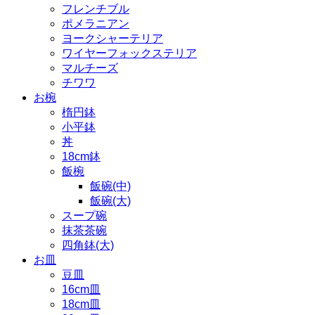
フレンチブル
ポメラニアン
ヨークシャーテリア
ワイヤーフォックステリア
マルチーズ
チワワ
お椀
楕円鉢
小平鉢
丼
18cm鉢
飯椀
飯碗(中)
飯碗(大)
スープ碗
抹茶茶碗
四角鉢(大)
お皿
豆皿
16cm皿
18cm皿