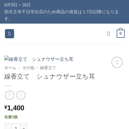
Skip
8月9日～16日
to
四天王寺千日市出店のため商品の発送は１7日以降になりま
content
す。
0
ホーム
/
その他
/
線香立て
お気
線香立て シュナウザー立ち耳
に入
りに
追加
1,400
¥
在庫3個
線香立て シュナウザー立ち耳個