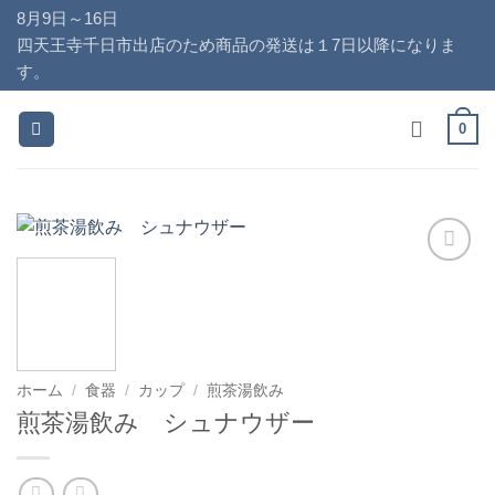
Skip
8月9日～16日
to
四天王寺千日市出店のため商品の発送は１7日以降になりま
content
す。
0
お気
に入
りに
追加
ホーム
/
食器
/
カップ
/
煎茶湯飲み
煎茶湯飲み シュナウザー