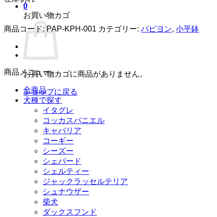
0
お買い物カゴ
商品コード:
PAP-KPH-001
カテゴリー:
パピヨン
,
小平鉢
商品メニュー
お買い物カゴに商品がありません。
全商品
ショップに戻る
犬種で探す
イタグレ
コッカスパニエル
キャバリア
コーギー
シーズー
シェパード
シェルティー
ジャックラッセルテリア
シュナウザー
柴犬
ダックスフンド