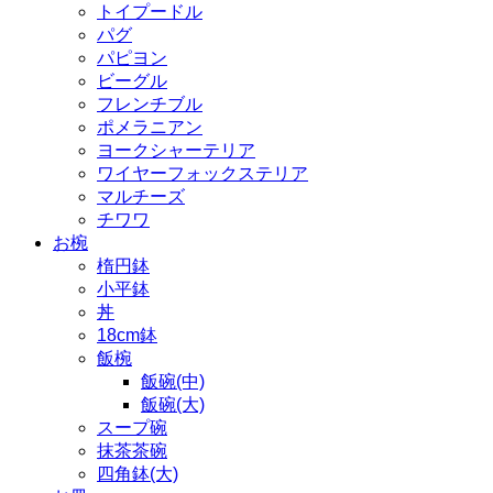
トイプードル
パグ
パピヨン
ビーグル
フレンチブル
ポメラニアン
ヨークシャーテリア
ワイヤーフォックステリア
マルチーズ
チワワ
お椀
楕円鉢
小平鉢
丼
18cm鉢
飯椀
飯碗(中)
飯碗(大)
スープ碗
抹茶茶碗
四角鉢(大)