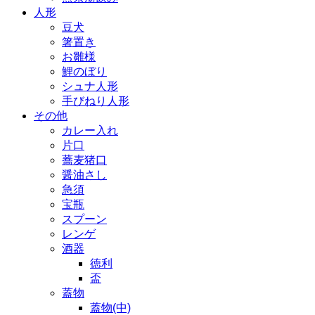
人形
豆犬
箸置き
お雛様
鯉のぼり
シュナ人形
手びねり人形
その他
カレー入れ
片口
蕎麦猪口
醤油さし
急須
宝瓶
スプーン
レンゲ
酒器
徳利
盃
蓋物
蓋物(中)