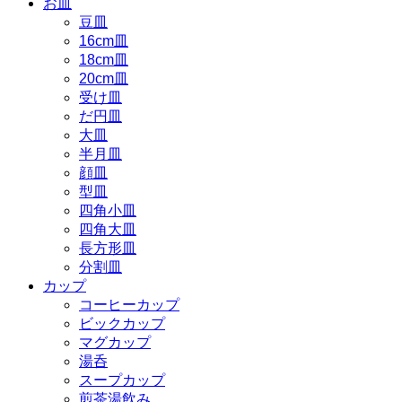
お皿
豆皿
16cm皿
18cm皿
20cm皿
受け皿
だ円皿
大皿
半月皿
顔皿
型皿
四角小皿
四角大皿
長方形皿
分割皿
カップ
コーヒーカップ
ビックカップ
マグカップ
湯呑
スープカップ
煎茶湯飲み