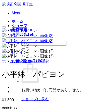
Skip
to
content
Menu
ホーム
ショップ
出店予定
お問い合わせ
検
索
ログイン
対
象:
お買い物カゴ /
¥
0
0
ホーム
/
食器
/
お椀
/
小平鉢
小平鉢 パピヨン
お買い物カゴに商品がありません。
ショップに戻る
¥
1,300
在庫切れ