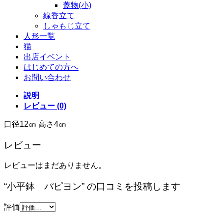
蓋物(小)
線香立て
しゃもじ立て
人形一覧
猫
出店イベント
はじめての方へ
お問い合わせ
説明
レビュー (0)
口径12㎝ 高さ4㎝
レビュー
レビューはまだありません。
“小平鉢 パピヨン” の口コミを投稿します
評価