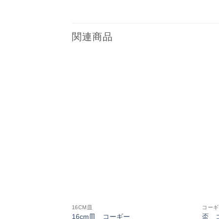
関連商品
お気
に入
りに
追加
16CM皿
コーギ
16cm皿 コーギー
盃 