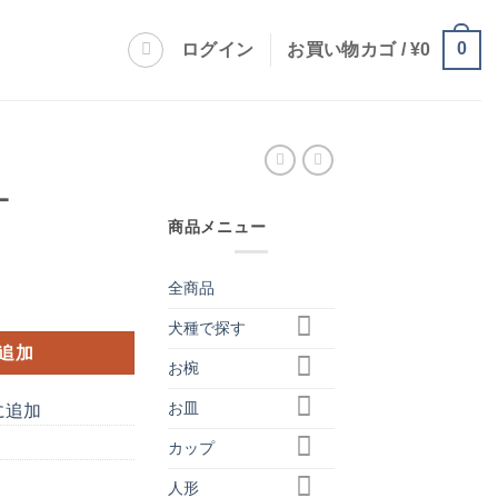
0
ログイン
お買い物カゴ /
¥
0
ー
商品メニュー
全商品
犬種で探す
追加
お椀
お皿
に追加
カップ
人形