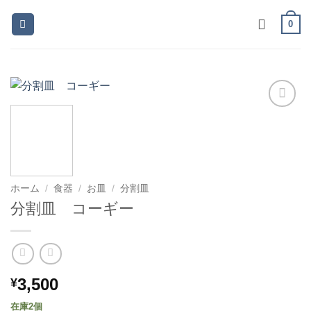
Skip
0
to
content
お気
に入
りに
追加
ホーム
/
食器
/
お皿
/
分割皿
分割皿 コーギー
3,500
¥
在庫2個