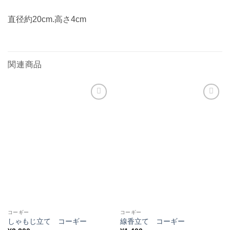
直径約20cm.高さ4cm
関連商品
お気
お気
に入
に入
りに
りに
追加
追加
コーギー
コーギー
しゃもじ立て コーギー
線香立て コーギー