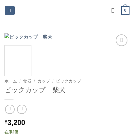
Skip
0
to
content
お気
に入
りに
追加
ホーム
/
食器
/
カップ
/
ビックカップ
ビックカップ 柴犬
3,200
¥
在庫2個