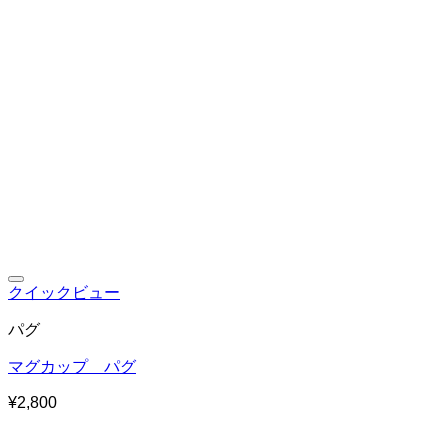
お気に入りに追加
クイックビュー
パグ
マグカップ パグ
¥
2,800