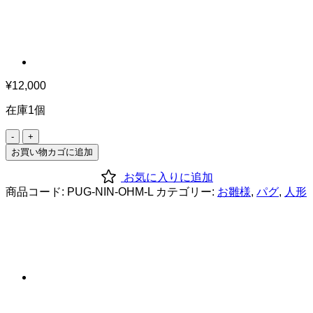
¥
12,000
在庫1個
お
雛
お買い物カゴに追加
様
お気に入りに追加
パ
商品コード:
PUG-NIN-OHM-L
カテゴリー:
お雛様
,
パグ
,
人形
グ
(大)
個