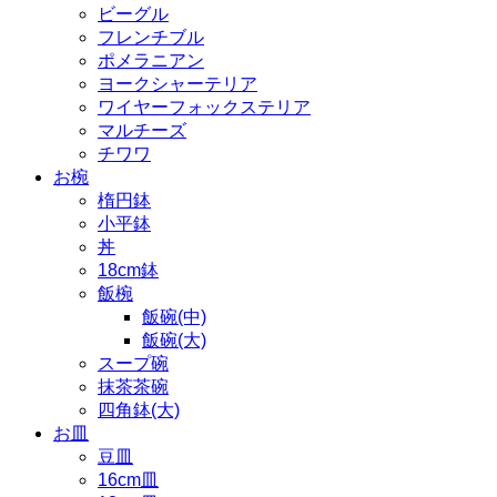
ビーグル
フレンチブル
ポメラニアン
ヨークシャーテリア
ワイヤーフォックステリア
マルチーズ
チワワ
お椀
楕円鉢
小平鉢
丼
18cm鉢
飯椀
飯碗(中)
飯碗(大)
スープ碗
抹茶茶碗
四角鉢(大)
お皿
豆皿
16cm皿