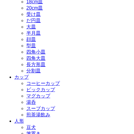
18cm皿
20cm皿
受け皿
だ円皿
大皿
半月皿
顔皿
型皿
四角小皿
四角大皿
長方形皿
分割皿
カップ
コーヒーカップ
ビックカップ
マグカップ
湯呑
スープカップ
煎茶湯飲み
人形
豆犬
箸置き