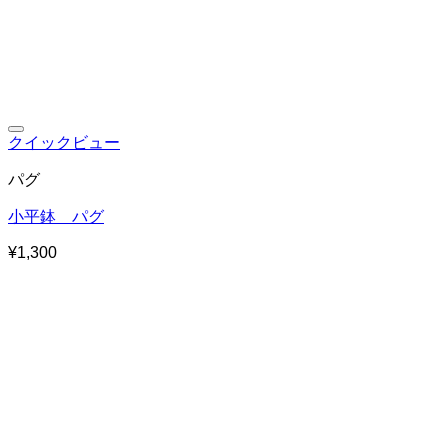
お気に入りに追加
クイックビュー
パグ
小平鉢 パグ
¥
1,300