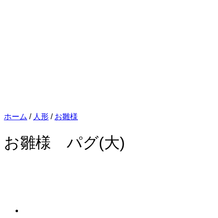
ホーム
/
人形
/
お雛様
お雛様 パグ(大)