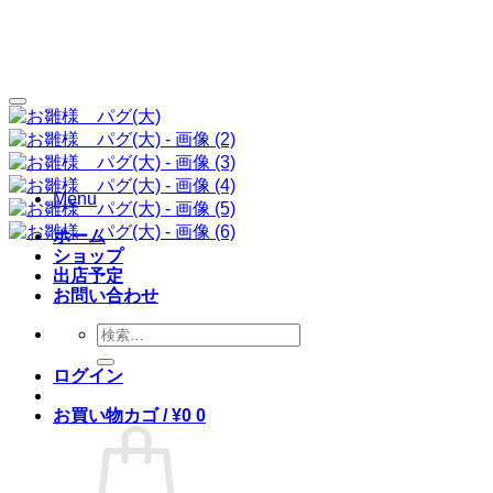
Skip
to
content
お気に入りに追加
Menu
ホーム
ショップ
出店予定
お問い合わせ
検
索
ログイン
対
象:
お買い物カゴ /
¥
0
0