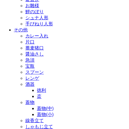
お雛様
鯉のぼり
シュナ人形
手びねり人形
その他
カレー入れ
片口
蕎麦猪口
醤油さし
急須
宝瓶
スプーン
レンゲ
酒器
徳利
盃
蓋物
蓋物(中)
蓋物(小)
線香立て
しゃもじ立て