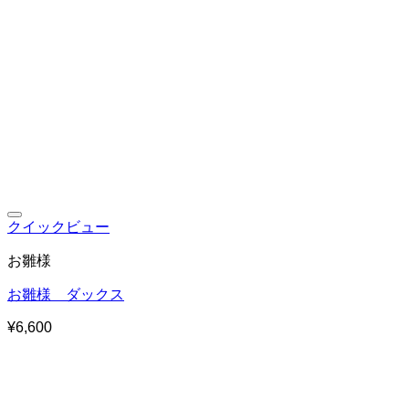
お気に入りに追加
クイックビュー
お雛様
お雛様 ダックス
¥
6,600