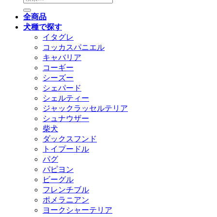
索
全商品
対
犬種で探す
象:
イタグレ
コッカスパニエル
キャバリア
コーギー
シーズー
シェパード
シェルティー
ジャックラッセルテリア
シュナウザー
柴犬
ダックスフンド
トイプードル
パグ
パピヨン
ビーグル
フレンチブル
ポメラニアン
ヨークシャーテリア