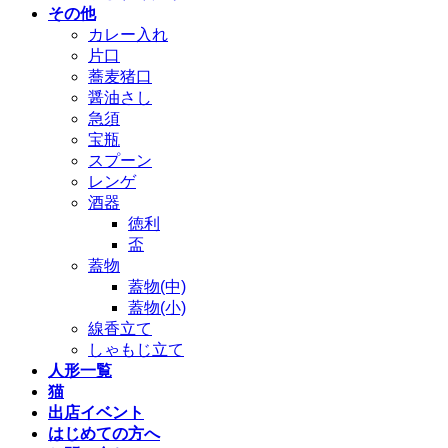
その他
カレー入れ
片口
蕎麦猪口
醤油さし
急須
宝瓶
スプーン
レンゲ
酒器
徳利
盃
蓋物
蓋物(中)
蓋物(小)
線香立て
しゃもじ立て
人形一覧
猫
出店イベント
はじめての方へ