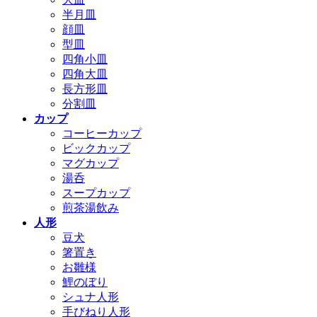
半月皿
顔皿
型皿
四角小皿
四角大皿
長方形皿
分割皿
カップ
コーヒーカップ
ビックカップ
マグカップ
湯呑
スープカップ
煎茶湯飲み
人形
豆犬
箸置き
お雛様
鯉のぼり
シュナ人形
手びねり人形