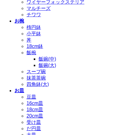
ワイヤーフォックステリア
マルチーズ
チワワ
お椀
楕円鉢
小平鉢
丼
18cm鉢
飯椀
飯碗(中)
飯碗(大)
スープ碗
抹茶茶碗
四角鉢(大)
お皿
豆皿
16cm皿
18cm皿
20cm皿
受け皿
だ円皿
大皿