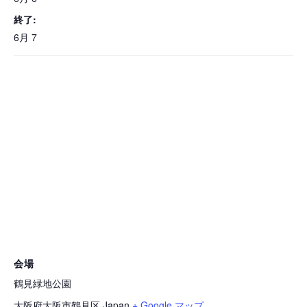
終了:
6月 7
会場
鶴見緑地公園
大阪府大阪市鶴見区
Japan
+ Google マップ