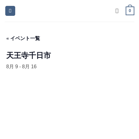
Skip
0
to
content
« イベント一覧
天王寺千日市
8月 9
-
8月 16