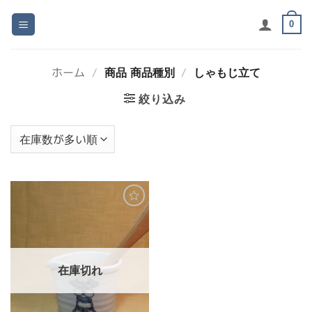
Skip
to
0
content
ホーム
/
商品 商品種別
/
しゃもじ立て
絞り込み
お気
に入
りに
追加
在庫切れ