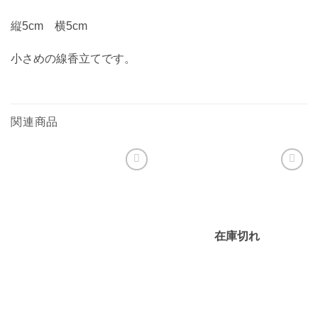
縦5cm 横5cm
小さめの線香立てです。
関連商品
お気
お気
に入
に入
りに
りに
追加
追加
在庫切れ