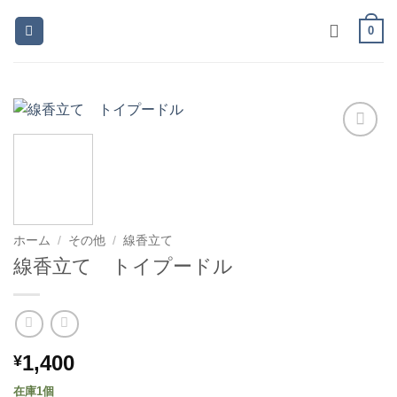
Skip
0
to
content
お気
に入
りに
追加
ホーム
/
その他
/
線香立て
線香立て トイプードル
1,400
¥
在庫1個