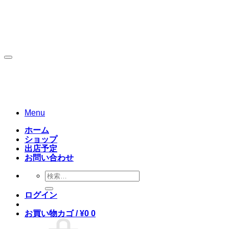
Skip
to
content
Menu
ホーム
ショップ
出店予定
お問い合わせ
検
索
ログイン
対
象:
お買い物カゴ /
¥
0
0