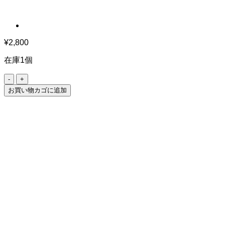
¥
2,800
在庫1個
マ
グ
お買い物カゴに追加
カ
ッ
プ
黒
シ
ュ
ナ
個